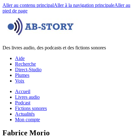
Aller au contenu principal
Aller à la navigation principale
Aller au
pied de page
Des livres audio, des podcasts et des fictions sonores
Aide
Recherche
Direct-Studio
Plumes
Voix
Accueil
Livres audio
Podcast
Fictions sonores
Actualités
Mon compte
Fabrice Morio