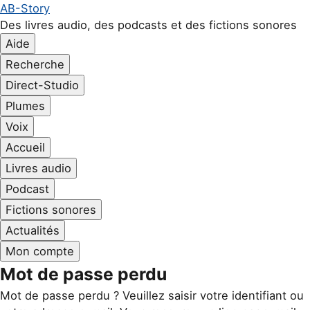
Aller au contenu principal
Aller à la navigation principale
Aller au pied de page
AB-Story
Des livres audio, des podcasts et des fictions sonores
Aide
Recherche
Direct-Studio
Plumes
Voix
Accueil
Livres audio
Podcast
Fictions sonores
Actualités
Mon compte
Mot de passe perdu
Mot de passe perdu ? Veuillez saisir votre identifiant ou