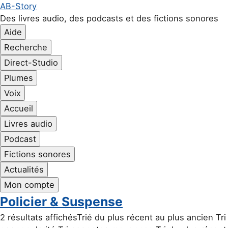
Aller au contenu principal
Aller à la navigation principale
Aller au pied de page
AB-Story
Des livres audio, des podcasts et des fictions sonores
Aide
Recherche
Direct-Studio
Plumes
Voix
Accueil
Livres audio
Podcast
Fictions sonores
Actualités
Mon compte
Policier & Suspense
2 résultats affichésTrié du plus récent au plus ancien Tri